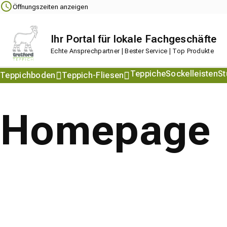
Navigation
Content
Footer
Öffnungszeiten anzeigen
Ihr Portal für lokale Fachgeschäfte
Echte Ansprechpartner | Bester Service | Top Produkte
Teppiche
Sockelleisten
St
Teppichboden
Teppich-Fliesen
Interland
Interland
Interlife
Interlife
Ever
Homepage