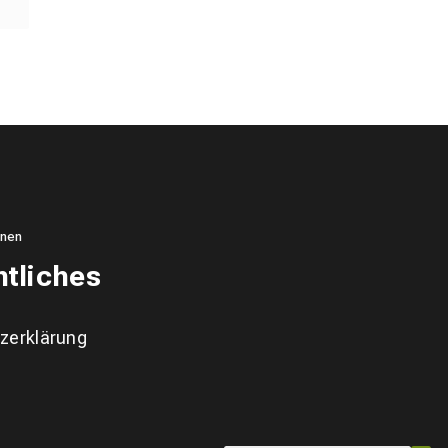
onen
tliches
zerklärung